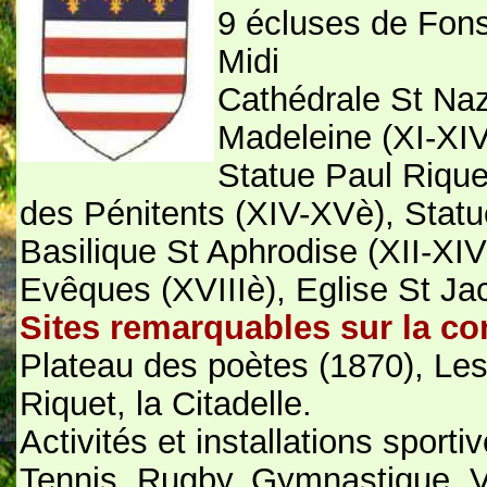
9 écluses de Fons
Midi
Cathédrale St Naza
Madeleine (XI-XIV
Statue Paul Riquet
des Pénitents (XIV-XVè), Sta
Basilique St Aphrodise (XII-XIV
Evêques (XVIIIè), Eglise St Ja
Sites remarquables sur la 
Plateau des poètes (1870), Les
Riquet, la Citadelle.
Activités et installations spor
Tennis, Rugby, Gymnastique, Vo