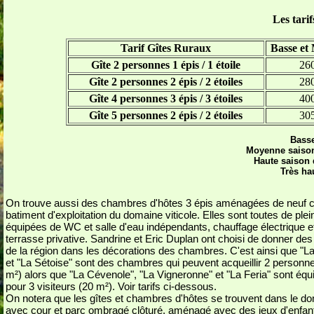
Les tarif
Tarif Gîtes Ruraux
Basse et
Gîte 2 personnes 1 épis / 1 étoile
260
Gîte 2 personnes 2 épis / 2 étoiles
280
Gîte 4 personnes 3 épis / 3 étoiles
400
Gîte 5 personnes 2 épis / 2 étoiles
305
Basse
Moyenne saison 
Haute saison 
Très ha
On trouve aussi des chambres d'hôtes 3 épis aménagées de neuf c
batiment d'exploitation du domaine viticole. Elles sont toutes de plei
équipées de WC et salle d'eau indépendants, chauffage électrique e
terrasse privative. Sandrine et Eric Duplan ont choisi de donner de
de la région dans les décorations des chambres. C'est ainsi que "L
et "La Sétoise" sont des chambres qui peuvent acqueillir 2 personn
m²) alors que "La Cévenole", "La Vigneronne" et "La Feria" sont éq
pour 3 visiteurs (20 m²). Voir tarifs ci-dessous.
On notera que les gîtes et chambres d'hôtes se trouvent dans le d
avec cour et parc ombragé clôturé, aménagé avec des jeux d'enfant