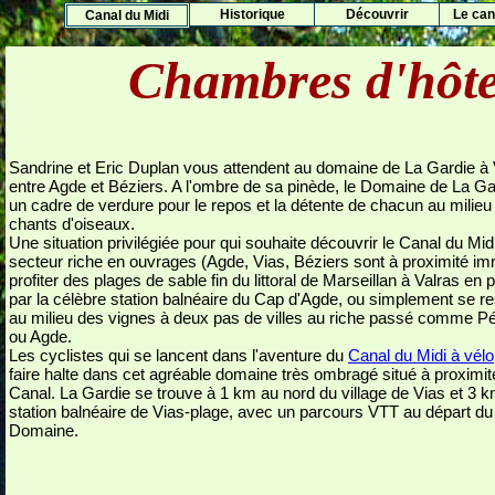
Histo
rique
Découvrir
Le cana
Canal du Midi
Chambres d'hôtes
Sandrine et Eric Duplan vous attendent au domaine de La Gardie à 
entre Agde et Béziers. A l'ombre de sa pinède, le Domaine de La Gar
un cadre de verdure pour le repos et la détente de chacun au milieu
chants d'oiseaux.
Une situation privilégiée pour qui souhaite découvrir le Canal du Mi
secteur riche en ouvrages (Agde, Vias, Béziers sont à proximité im
profiter des plages de sable fin du littoral de Marseillan à Valras en
par la célèbre station balnéaire du Cap d'Agde, ou simplement se r
au milieu des vignes à deux pas de villes au riche passé comme 
ou Agde.
Les cyclistes qui se lancent dans l'aventure du
Canal du Midi à vélo
faire halte dans cet agréable domaine très ombragé situé à proximit
Canal. La Gardie se trouve à 1 km au nord du village de Vias et 3 k
station balnéaire de Vias-plage, avec un parcours VTT au départ du
Domaine.