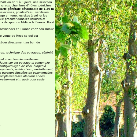
 240 km en 1 à 8 jours, une sélection
s ruraux, chambres d'hôtes, péniches
carte générale détachable de 1,20 m
les écluses, points d'eau, sanitaires,
 en terre, les sites à voir et les
e procurer dans les librairies et
 de sport du Midi de la France. Il est
e commander en France chez son libraire
e vente de livres ce qui est
 accéder directement au bon de
ques, technique des ouvrages, sérénité
oulouse dans les meilleures
iques sur cet ouvrage tri-centenaire
pratiques (type de vélo, étapes à
gements, points d’eau, ravitaillement,
le parcours illustrées de commentaires
complémentaires alentour et des
reinement et n’avoir pour seule
r