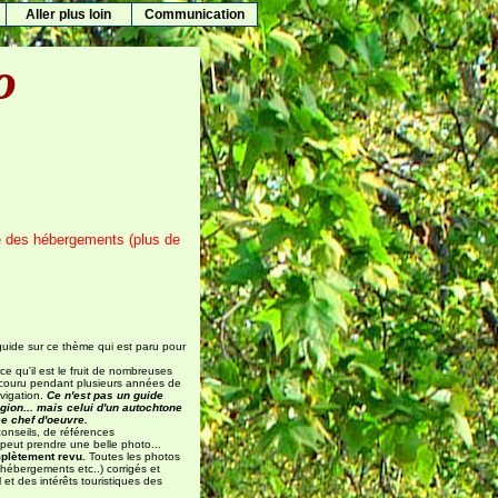
Aller plus loin
Communication
o
te des hébergements (plus de
 guide sur ce thème qui est paru pour
e qu'il est le fruit de nombreuses
arcouru pendant plusieurs années de
vigation.
Ce n'est pas un guide
gion... mais celui d'un autochtone
e chef d'oeuvre.
 conseils, de références
 peut prendre une belle photo...
mplètement revu.
Toutes les photos
 hébergements etc..) corrigés et
et des intérêts touristiques des