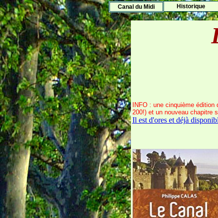
Histo
rique
Canal du Midi
INFO : une cinquième édition
200!) et un nouveau chapitre s
Il est d'ores et déjà disponibl