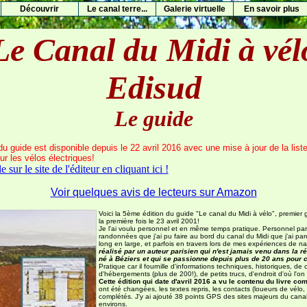
Découvrir
Le canal terre...
Galerie virtuelle
En savoir plus
Le Canal du Midi à vél
Edisud
Le guide
 du
guide est disponible depuis le 22 avril 2016 avec une mise à jour de la lis
ur les vélos électriques!
e sur le site de l'éditeur en cliquant ici !
Voir quelques avis de lecteurs sur Amazon
Voici la 5ème édition du guide "Le canal du Midi à vélo", premier
la première fois le 23 avril 2001!
Je l'ai voulu personnel et en même temps pratique. Personnel parc
randonnées que j'ai pu faire au bord du canal du Midi que j'ai p
long en large, et parfois en travers lors de mes expériences de na
réalisé par un auteur parisien qui n'est jamais venu dans la ré
né à Béziers et qui se passionne depuis plus de 20 ans pour c
Pratique car il fournille d'informations techniques, historiques, de
d'hébergements (plus de 200!), de petits trucs, d'endroit d'où l'on
Cette édition qui date d'avril 2016 a vu le contenu du livre co
ont été changées, les textes repris, les contacts (loueurs de vélo,
complétés. J'y ai ajouté
38 points GPS des sites majeurs du canal 
environs.