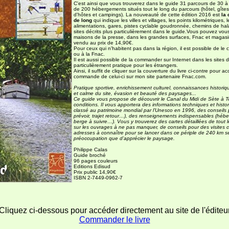
C'est ainsi que vous trouverez dans le guide 31 parcours de 30 à
de 200 hébergements situés tout le long du parcours (hôtel, gîte
d'hôtes et campings). La nouveauté de cette édition 2016 est
la 
de long
qui indique les villes et villages, les points kilométriques, 
alimentations, gares, pistes cyclable goudronnée, chemins de halage
sites décrits plus particulièrement dans le guide.
Vous pouvez vous l
maisons de la presse, dans les grandes surfaces, Fnac et magasins
vendu au prix de 14,90€.
Pour ceux qui n'habitent pas dans la région, il est possible de l
ou à la Fnac.
Il est aussi possible de la commander sur Internet dans les sites d
particulièrement pratique pour les étrangers.
Ainsi, il suffit de cliquer sur la couverture du livre ci-contre pour
commande de celui-ci sur mon site partenaire Fnac.com.
Pratique sportive, enrichissement culturel, connaissances histori
et calme du site, évasion et beauté des paysages...
Ce guide vous propose de découvrir le Canal du Midi de Sète à T
conditions. Il vous apportera des informations techniques et histor
classé au patrimoine mondial par l’Unesco en 1996, des conseils 
prévoir, trajet retour…), des renseignements indispensables (héber
berge à suivre…). Vous y trouverez des cartes détaillées de tout 
sur les ouvrages à ne pas manquer, de conseils pour des visites 
adresses à connaître pour se lancer dans ce périple de 240 km se
préoccupation que d’apprécier le paysage.
Philippe Calas
Guide broché
96 pages couleurs
Editions Edisud
Prix public 14,90€
ISBN 2-7449-0962-7
Cliquez ci-dessous pour accéder directement au site de l'éditeu
Commander le livre