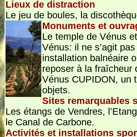
Lieux de distraction
Le jeu de boules, la discothèqu
Monuments et ouvra
Le temple de Vénus et 
Vénus: il ne s’agit pas
installation balnéaire
reposer à la fraîcheur 
Vénus CUPIDON, un to
objets.
Sites remarquables 
Les étangs de Vendres, l’Etang
le Canal de Carbone.
Activités et installations sp