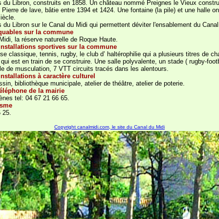
 du Libron, construits en 1858. Un château nommé Preignes le Vieux construi
 Pierre de lave, bâtie entre 1394 et 1424. Une fontaine (la pile) et une halle ont
iècle.
 du Libron sur le Canal du Midi qui permettent déviter l'ensablement du Canal 
quables sur la commune
Midi, la réserve naturelle de Roque Haute.
 installations sportives sur la commune
se classique, tennis, rugby, le club d’ haltérophilie qui a plusieurs titres de
i est en train de se construire. Une salle polyvalente, un stade ( rugby-footb
le de musculation, 7 VTT circuits tracés dans les alentours.
installations à caractère culturel
ssin, bibliothèque municipale, atelier de théâtre, atelier de poterie.
téléphone de la mairie
ènes tel: 04 67 21 66 65.
risme
 25.
Copyright canalmidi.com, le site du Canal du Midi