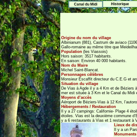
Histo
rique
Canal du Midi
Origine du nom du village
Albinianum (881), Castrum de aviaco (1106), 
Gallo-romaine au même titre que Meideilha
Population
(les Viassois)
Hors saison: 3517 habitants.
En saison: Environ 40 000 habitants.
Nom du Maire
Michel Saint-Blancat.
Personnages célèbres
Monsieur Escaffit directeur du C.E.G et ar
Situation du village
De Vias à Agde il y a 4 Km et de Béziers à
mer est située à 3 Km et le Canal du Midi 
Moyens d’accès
Aéroport de Béziers-Vias à 12 Km, l’autor
Hébergements / Restauration
Il y a 27 campings: Californie- Plage 4 étoi
étoiles. Vias est la deuxième commune d’Euro
y a 6 restaurants à Vias et 1 restaurant à 
Lieux de dis
Il y a un Par
Monuments 