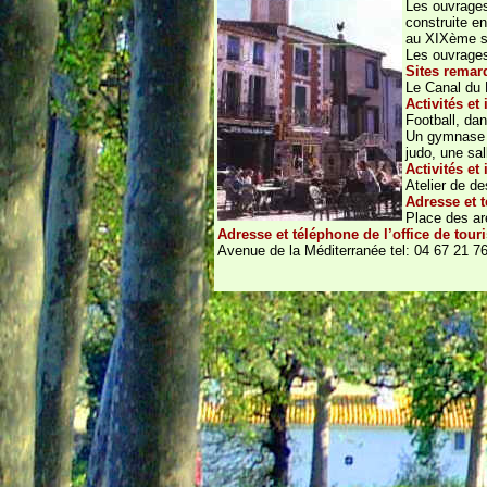
Les ouvrages
construite en
au XIXème s
Les ouvrages
Sites remar
Le Canal du 
Activités et
Football, dan
Un gymnase qu
judo, une sal
Activités et 
Atelier de de
Adresse et 
Place des ar
Adresse et téléphone de l’office de tou
Avenue de la Méditerranée tel: 04 67 21 76