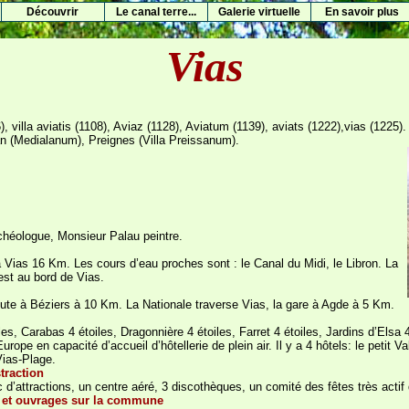
Découvrir
Le canal terre...
Galerie virtuelle
En savoir plus
Vias
villa aviatis (1108), Aviaz (1128), Aviatum (1139), aviats (1222),vias (1225). A 
n (Medialanum), Preignes (Villa Preissanum).
chéologue, Monsieur Palau peintre.
 Vias 16 Km. Les cours d’eau proches sont : le Canal du Midi, le Libron. La
est au bord de Vias.
oute à Béziers à 10 Km. La Nationale traverse Vias, la gare à Agde à 5 Km.
les, Carabas 4 étoiles, Dragonnière 4 étoiles, Farret 4 étoiles, Jardins d’Elsa 
pe en capacité d’accueil d’hôtellerie de plein air. Il y a 4 hôtels: le petit V
Vias-Plage.
traction
c d’attractions, un centre aéré, 3 discothèques, un comité des fêtes très actif 
et ouvrages sur la commune