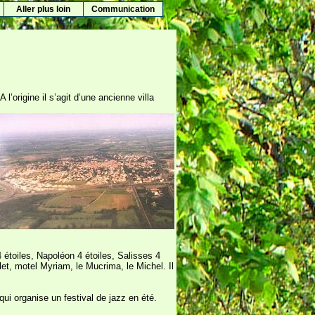
Aller plus loin
Communication
l’origine il s’agit d’une ancienne villa
4 étoiles, Napoléon 4 étoiles, Salisses 4
alet, motel Myriam, le Mucrima, le Michel. Il
qui organise un festival de jazz en été.