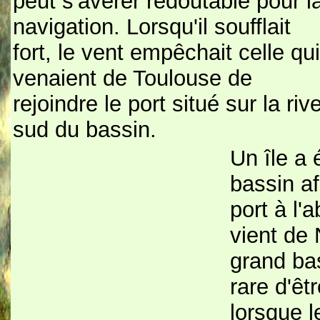
peut s'avérer redoutable pour l
navigation. Lorsqu'il soufflait
fort, le vent empêchait celle qui
venaient de Toulouse de
rejoindre le port situé sur la riv
sud du bassin.
Un île a
bassin af
port à l'
vient de 
grand bas
rare d'êt
lorsque l