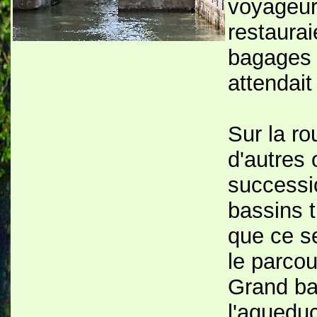
voyageu
restaurai
bagages a
attendait
Sur la r
d'autres
successi
bassins t
que ce s
le parcou
Grand bas
l'aquedu