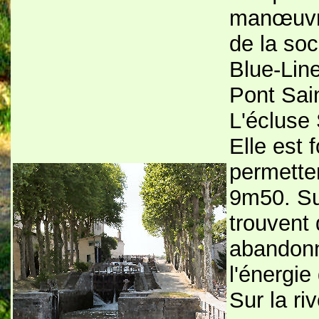
manœuvre
de la soc
Blue-Line
Pont Sai
L'écluse 
Elle est 
permetten
9m50. Sur
trouvent 
abandonn
l'énergie
Sur la ri