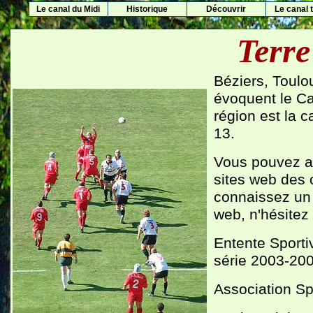
Le canal du Midi
Historique
Découvrir
Le canal t
Terre
Béziers, Toul
évoquent le Ca
région est la 
13.
Vous pouvez ac
sites web des c
connaissez un 
web, n'hésitez
Entente Sport
série 2003-20
Association Sp